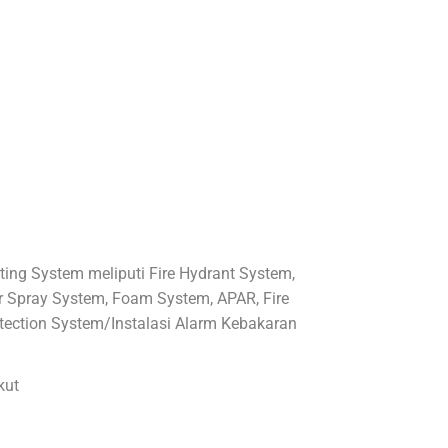
rawatan
hting System meliputi Fire Hydrant System,
r Spray System, Foam System, APAR, Fire
tection System/Instalasi Alarm Kebakaran
kut